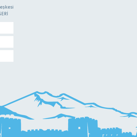
eşkesi
SERİ