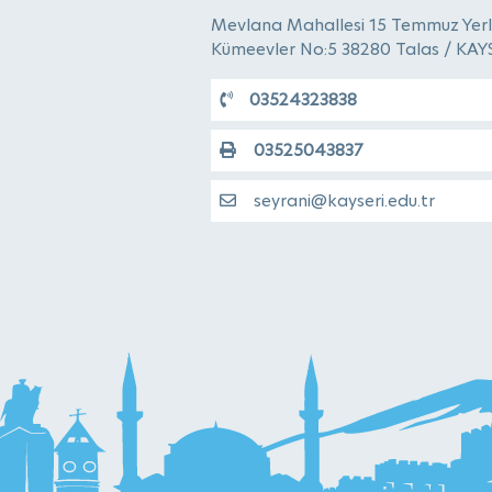
Mevlana Mahallesi 15 Temmuz Yerl
Kümeevler No:5 38280 Talas / KAY
03524323838
03525043837
seyrani@kayseri.edu.tr