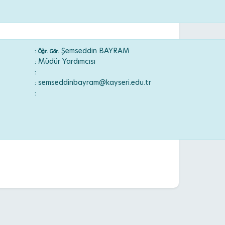
:
Şemseddin BAYRAM
Öğr. Gör.
: Müdür Yardımcısı
:
: semseddinbayram@kayseri.edu.tr
: