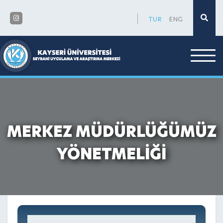
×
TUR
ENG
MERKEZ MÜDÜRLÜĞÜMÜZ
YÖNETMELİĞİ