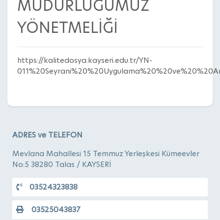
MÜDÜRLÜĞÜMÜZ
YÖNETMELİĞİ
https://kalitedosya.kayseri.edu.tr/YN-
011%20Seyrani%20%20Uygulama%20%20ve%20%20A
ADRES ve TELEFON
Mevlana Mahallesi 15 Temmuz Yerleşkesi Kümeevler
No:5 38280 Talas / KAYSERİ
03524323838
03525043837